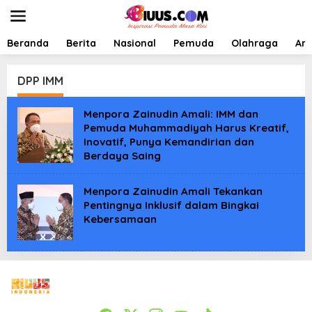
L
e
w
a
Beranda
Berita
Nasional
Pemuda
Olahraga
Art
t
i
k
DPP IMM
e
k
Menpora Zainudin Amali: IMM dan
o
Pemuda Muhammadiyah Harus Kreatif,
n
Inovatif, Punya Kemandirian dan
t
e
Berdaya Saing
n
Menpora Zainudin Amali Tekankan
Pentingnya Inklusif dalam Bingkai
Kebersamaan