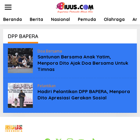
L
e
w
a
Beranda
Berita
Nasional
Pemuda
Olahraga
Art
t
i
k
DPP BAPERA
e
k
Doa Bersama
o
Santunan Bersama Anak Yatim,
n
Menpora Dito Ajak Doa Bersama Untuk
t
Timnas
e
n
Pelantikan
Hadiri Pelantikan DPP BAPERA, Menpora
Dito Apresiasi Gerakan Sosial