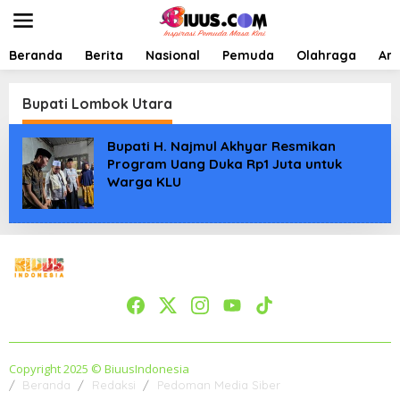
L
e
w
a
Beranda
Berita
Nasional
Pemuda
Olahraga
Art
t
i
k
Bupati Lombok Utara
e
k
Bupati H. Najmul Akhyar Resmikan
o
Program Uang Duka Rp1 Juta untuk
n
Warga KLU
t
e
n
Copyright 2025 © BiuusIndonesia
Beranda
Redaksi
Pedoman Media Siber