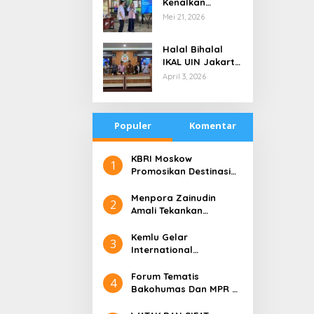
Kenalkan
di Tengah
Teknologi Energi
Mei 21, 2026
Keterbatasan
Bersih kepada
Pelajar Jakarta
Halal Bihalal
IKAL UIN Jakarta
NTB, Alumni UIN
April 3, 2026
Jakarta Adalah
Aset Strategis
Populer
Komentar
​KBRI Moskow
1
Promosikan Destinasi
Pariwisata ‘the 10 New
Bali’
​Menpora Zainudin
2
Amali Tekankan
Pentingnya Kolaborasi
untuk DBON
​Kemlu Gelar
3
International
Conference on Digital
Diplomacy (ICDD)
Forum Tematis
4
Bakohumas Dan MPR RI
Guna Diskusikan Solusi
Perhumasan Juga Tuk