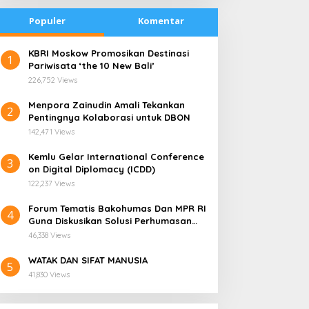
Populer
Komentar
​KBRI Moskow Promosikan Destinasi
1
Pariwisata ‘the 10 New Bali’
226,752 Views
​Menpora Zainudin Amali Tekankan
2
Pentingnya Kolaborasi untuk DBON
142,471 Views
​Kemlu Gelar International Conference
3
on Digital Diplomacy (ICDD)
122,237 Views
Forum Tematis Bakohumas Dan MPR RI
4
Guna Diskusikan Solusi Perhumasan
radisi Bakar Batu di
Kemana Harga Saham
Juga Tuk Perkuat Lembaga Masing –
apua Menjadi Simbol
RANS, Investor Perlu
46,338 Views
Masing
erdamaian
Cermati Fundamental dan
WATAK DAN SIFAT MANUSIA
Menghindari Spekulasi
5
41,830 Views
Berlebihan