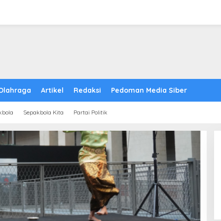
Olahraga
Artikel
Redaksi
Pedoman Media Siber
kbola
Sepakbola Kita
Partai Politik