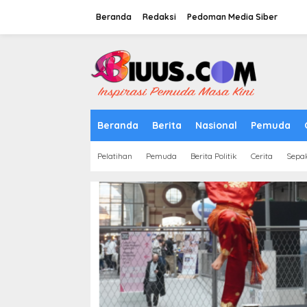
Lewati
ke
Beranda
Redaksi
Pedoman Media Siber
konten
tutup
Beranda
Berita
Nasional
Pemuda
Pelatihan
Pemuda
Berita Politik
Cerita
Sepa