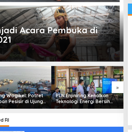
njadi Acara Pembuka di
021
»
g Wogikel: Potret
PLN Enjiniring Kenalkan
T
an Pesisir di Ujung
Teknologi Energi Bersih
P
n Papua yang
kepada Pelajar Jakarta
P
an di Tengah
atasan
d RI