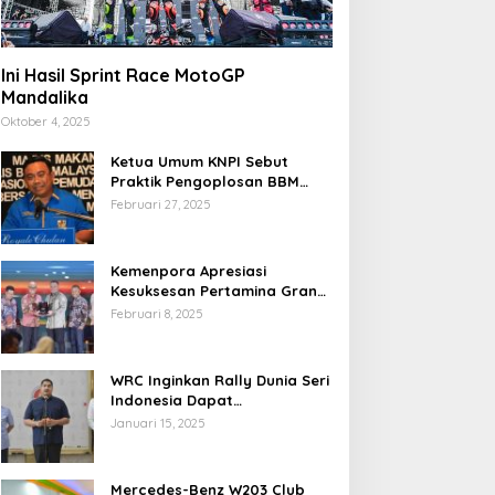
Ini Hasil Sprint Race MotoGP
Mandalika
Oktober 4, 2025
Ketua Umum KNPI Sebut
Praktik Pengoplosan BBM
Cederai Kepercayaan
Februari 27, 2025
Masyarakat
Kemenpora Apresiasi
Kesuksesan Pertamina Grand
Prix of Indonesia 2024
Februari 8, 2025
WRC Inginkan Rally Dunia Seri
Indonesia Dapat
Terselenggara 2026
Januari 15, 2025
Mendatang
Mercedes-Benz W203 Club