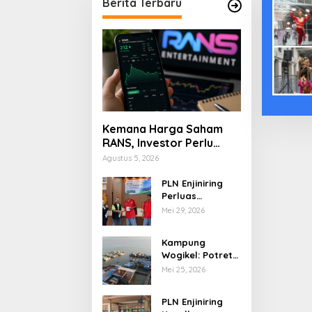
Berita Terbaru
Kemana Harga Saham
RANS, Investor Perlu
Cermati Fundamental
Agustus 5, 2026
dan Menghindari
Spekulasi Berlebihan
PLN Enjiniring
Perluas
Wawasan Siswa
Mei 29, 2026
SMK tentang
Tantangan
Kampung
Perubahan Iklim
Wogikel: Potret
Kehidupan
Mei 25, 2026
Pesisir di Ujung
Selatan Papua
PLN Enjiniring
yang Bertahan