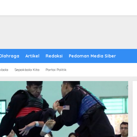
Olahraga
Artikel
Redaksi
Pedoman Media Siber
kbola
Sepakbola Kita
Partai Politik