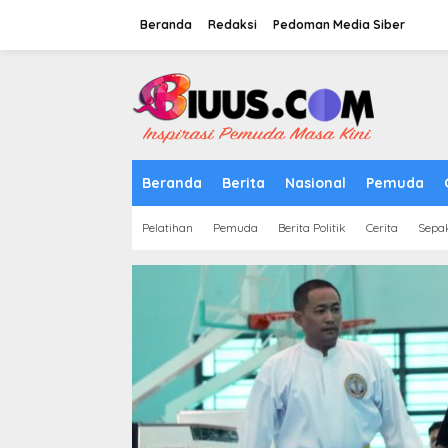
Lewati
ke
Beranda
Redaksi
Pedoman Media Siber
konten
tutup
Beranda
Berita
Nasional
Pemuda
Pelatihan
Pemuda
Berita Politik
Cerita
Sepa