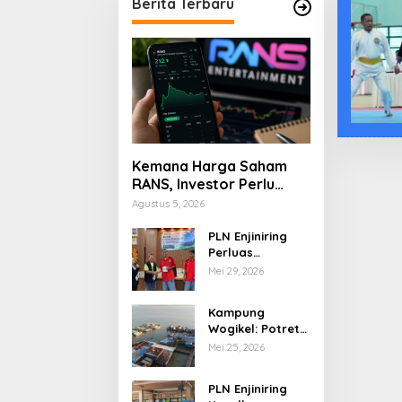
Berita Terbaru
Kemana Harga Saham
RANS, Investor Perlu
Cermati Fundamental
Agustus 5, 2026
dan Menghindari
Spekulasi Berlebihan
PLN Enjiniring
Perluas
Wawasan Siswa
Mei 29, 2026
SMK tentang
Tantangan
Kampung
Perubahan Iklim
Wogikel: Potret
Kehidupan
Mei 25, 2026
Pesisir di Ujung
Selatan Papua
PLN Enjiniring
yang Bertahan