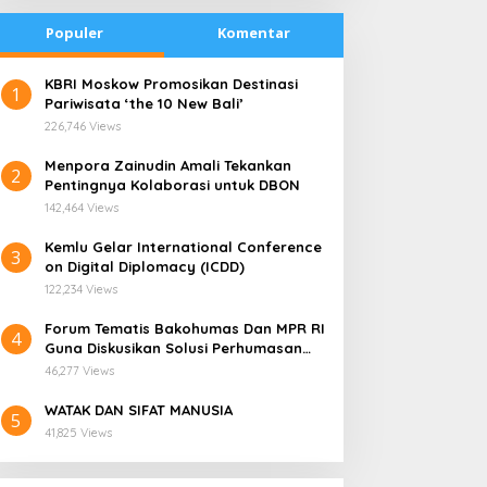
Populer
Komentar
​KBRI Moskow Promosikan Destinasi
1
Pariwisata ‘the 10 New Bali’
226,746 Views
​Menpora Zainudin Amali Tekankan
2
Pentingnya Kolaborasi untuk DBON
142,464 Views
​Kemlu Gelar International Conference
3
on Digital Diplomacy (ICDD)
122,234 Views
Forum Tematis Bakohumas Dan MPR RI
4
Guna Diskusikan Solusi Perhumasan
LN Enjiniring Perluas
Kampung Wogikel: Potret
Juga Tuk Perkuat Lembaga Masing –
awasan Siswa SMK
Kehidupan Pesisir di Ujung
46,277 Views
Masing
entang Tantangan
Selatan Papua yang
WATAK DAN SIFAT MANUSIA
erubahan Iklim
Bertahan di Tengah
5
41,825 Views
Keterbatasan