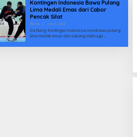
Kontingen Indonesia Bawa Pulang
Lima Medali Emas dari Cabor
Pencak Silat
Oleh
Berita
|
Juni 6, 2024
Biuus
Da Nang: Kontingen Indonesia membawa pulang
Indonesia
lima medali emas dari cabang olahraga