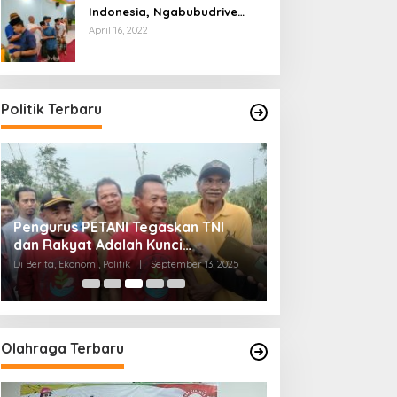
Indonesia, Ngabubudrive
Ramadhan 2022
April 16, 2022
Politik Terbaru
Pengurus PETANI Tegaskan TNI
Menko Zulhas T
dan Rakyat Adalah Kunci
sebagai Strateg
Membangun Ketahanan
Pangan dan Digit
Di Berita, Ekonomi, Politik
|
September 13, 2025
Di Berita, Menpora, Politi
Masyarakat
Olahraga Terbaru