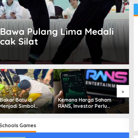
 Bawa Pulang Lima Medali
cak Silat
»
 Bakar Batu di
Kemana Harga Saham
P
Menjadi Simbol
RANS, Investor Perlu
W
maian
Cermati Fundamental dan
t
Menghindari Spekulasi
P
Berlebihan
Schools Games