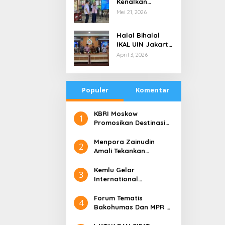
Kenalkan
di Tengah
Teknologi Energi
Mei 21, 2026
Keterbatasan
Bersih kepada
Pelajar Jakarta
Halal Bihalal
IKAL UIN Jakarta
NTB, Alumni UIN
April 3, 2026
Jakarta Adalah
Aset Strategis
Populer
Komentar
​KBRI Moskow
1
Promosikan Destinasi
Pariwisata ‘the 10 New
Bali’
​Menpora Zainudin
2
Amali Tekankan
Pentingnya Kolaborasi
untuk DBON
​Kemlu Gelar
3
International
Conference on Digital
Diplomacy (ICDD)
Forum Tematis
4
Bakohumas Dan MPR RI
Guna Diskusikan Solusi
Perhumasan Juga Tuk