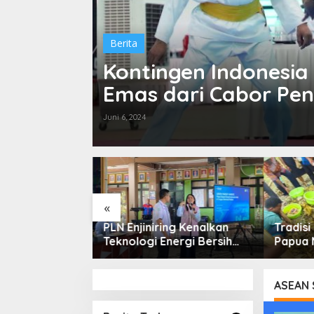
Berita
Kontingen Indonesia
Emas dari Cabor Pen
Juni 6, 2024
«
ikel: Potret
PLN Enjiniring Kenalkan
Tradisi
sisir di Ujung
Teknologi Energi Bersih
Papua 
ua yang
kepada Pelajar Jakarta
Perda
 Tengah
an
ASEAN 