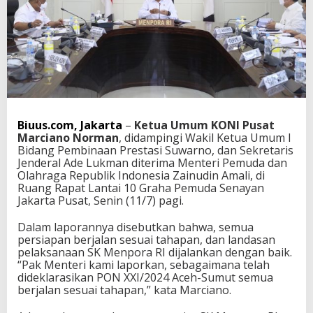
e
b
u
t
P
e
r
s
i
a
Biuus.com, Jakarta
–
Ketua Umum KONI Pusat
p
Marciano Norman
, didampingi Wakil Ketua Umum I
a
Bidang Pembinaan Prestasi Suwarno, dan Sekretaris
n
Jenderal Ade Lukman diterima Menteri Pemuda dan
P
Olahraga Republik Indonesia Zainudin Amali, di
O
Ruang Rapat Lantai 10 Graha Pemuda Senayan
N
Jakarta Pusat, Senin (11/7) pagi.
X
X
Dalam laporannya disebutkan bahwa, semua
I
persiapan berjalan sesuai tahapan, dan landasan
A
pelaksanaan SK Menpora RI dijalankan dengan baik.
c
“Pak Menteri kami laporkan, sebagaimana telah
e
dideklarasikan PON XXI/2024 Aceh-Sumut semua
h
berjalan sesuai tahapan,” kata Marciano.
-
S