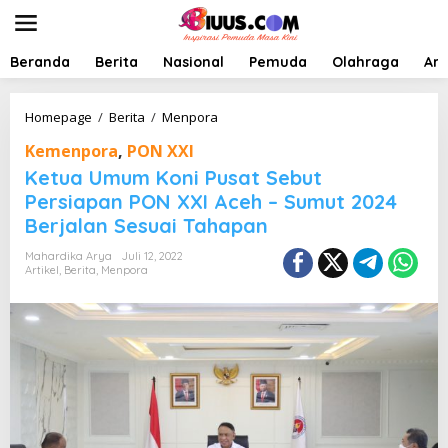
L
e
w
a
Beranda
Berita
Nasional
Pemuda
Olahraga
Art
t
i
k
K
Homepage
/
Berita
/
Menpora
e
e
Kemenpora
,
PON XXI
k
t
o
u
Ketua Umum Koni Pusat Sebut
n
a
Persiapan PON XXI Aceh – Sumut 2024
t
U
Berjalan Sesuai Tahapan
e
m
n
u
Mahardika Arya
Juli 12, 2022
m
Artikel
,
Berita
,
Menpora
K
o
n
i
P
u
s
a
t
S