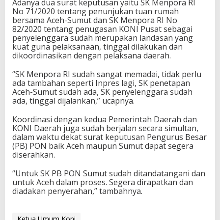
Adanya dua surat keputusan yaitu SK Menpora RI
u
No 71/2020 tentang penunjukan tuan rumah
m
bersama Aceh-Sumut dan SK Menpora RI No
u
82/2020 tentang penugasan KONI Pusat sebagai
t
penyelenggara sudah merupakan landasan yang
2
kuat guna pelaksanaan, tinggal dilakukan dan
0
dikoordinasikan dengan pelaksana daerah.
2
4
“SK Menpora RI sudah sangat memadai, tidak perlu
B
ada tambahan seperti Inpres lagi, SK penetapan
e
Aceh-Sumut sudah ada, SK penyelenggara sudah
r
ada, tinggal dijalankan,” ucapnya.
j
a
Koordinasi dengan kedua Pemerintah Daerah dan
l
KONI Daerah juga sudah berjalan secara simultan,
a
dalam waktu dekat surat keputusan Pengurus Besar
n
(PB) PON baik Aceh maupun Sumut dapat segera
S
diserahkan.
e
s
“Untuk SK PB PON Sumut sudah ditandatangani dan
u
untuk Aceh dalam proses. Segera dirapatkan dan
a
diadakan penyerahan,” tambahnya.
i
T
a
h
Ketua Umum Koni