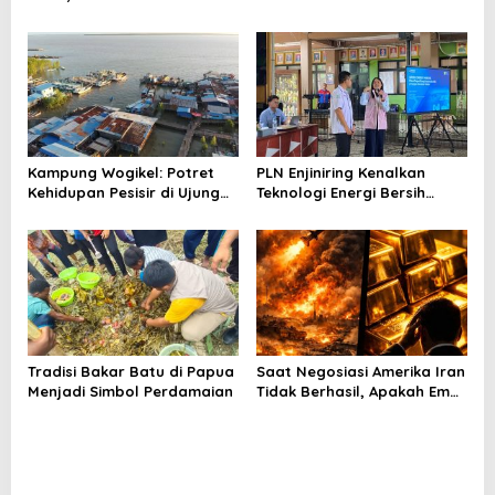
Cermati Fundamental dan
tentang Tantangan
Menghindari Spekulasi
Perubahan Iklim
Berlebihan
Kampung Wogikel: Potret
PLN Enjiniring Kenalkan
Kehidupan Pesisir di Ujung
Teknologi Energi Bersih
Selatan Papua yang
kepada Pelajar Jakarta
Bertahan di Tengah
Keterbatasan
Tradisi Bakar Batu di Papua
Saat Negosiasi Amerika Iran
Menjadi Simbol Perdamaian
Tidak Berhasil, Apakah Emas
Bisa Jadi Peluang