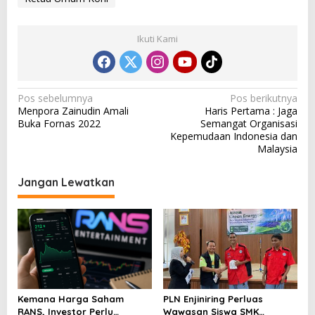
a
p
a
Ikuti Kami
n
N
Pos sebelumnya
Pos berikutnya
Menpora Zainudin Amali
Haris Pertama : Jaga
a
Buka Fornas 2022
Semangat Organisasi
v
Kepemudaan Indonesia dan
Malaysia
i
g
Jangan Lewatkan
a
s
i
p
o
s
Kemana Harga Saham
PLN Enjiniring Perluas
RANS, Investor Perlu
Wawasan Siswa SMK