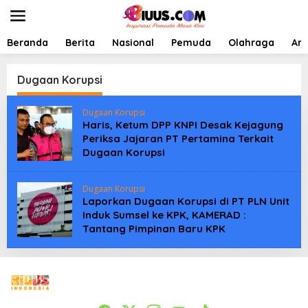
L
e
w
a
Beranda
Berita
Nasional
Pemuda
Olahraga
Art
t
i
k
Dugaan Korupsi
e
k
Dugaan Korupsi
o
Haris, Ketum DPP KNPI Desak Kejagung
n
Periksa Jajaran PT Pertamina Terkait
t
Dugaan Korupsi
e
n
Dugaan Korupsi
Laporkan Dugaan Korupsi di PT PLN Unit
Induk Sumsel ke KPK, KAMERAD :
Tantang Pimpinan Baru KPK