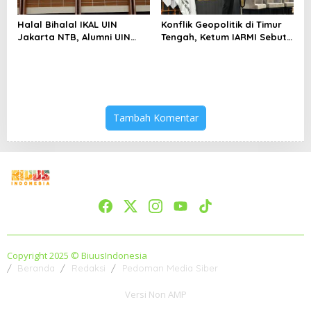
Halal Bihalal IKAL UIN
Konflik Geopolitik di Timur
Jakarta NTB, Alumni UIN
Tengah, Ketum IARMI Sebut
Jakarta Adalah Aset
Alumni Menwa Harus Ambil
Strategis
Peran Strategis
Tambah Komentar
Copyright 2025 © BiuusIndonesia
Beranda
Redaksi
Pedoman Media Siber
Versi Non AMP