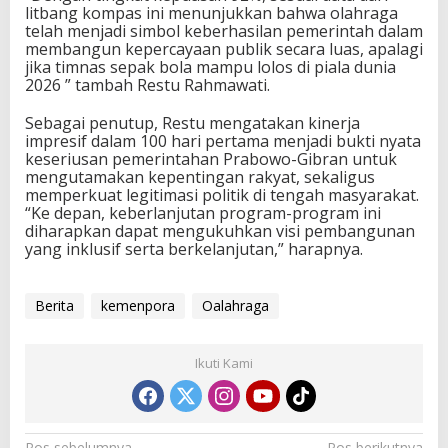
litbang kompas ini menunjukkan bahwa olahraga
0
telah menjadi simbol keberhasilan pemerintah dalam
H
membangun kepercayaan publik secara luas, apalagi
a
jika timnas sepak bola mampu lolos di piala dunia
r
2026 ” tambah Restu Rahmawati.
i
P
Sebagai penutup, Restu mengatakan kinerja
r
impresif dalam 100 hari pertama menjadi bukti nyata
a
keseriusan pemerintahan Prabowo-Gibran untuk
b
mengutamakan kepentingan rakyat, sekaligus
o
memperkuat legitimasi politik di tengah masyarakat.
w
“Ke depan, keberlanjutan program-program ini
o
diharapkan dapat mengukuhkan visi pembangunan
-
yang inklusif serta berkelanjutan,” harapnya.
G
i
b
r
Berita
kemenpora
Oalahraga
a
n
Ikuti Kami
Pos sebelumnya
Pos berikutnya