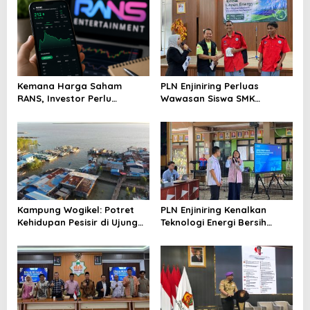
Kemana Harga Saham
PLN Enjiniring Perluas
RANS, Investor Perlu
Wawasan Siswa SMK
Cermati Fundamental dan
tentang Tantangan
Menghindari Spekulasi
Perubahan Iklim
Berlebihan
Kampung Wogikel: Potret
PLN Enjiniring Kenalkan
Kehidupan Pesisir di Ujung
Teknologi Energi Bersih
Selatan Papua yang
kepada Pelajar Jakarta
Bertahan di Tengah
Keterbatasan