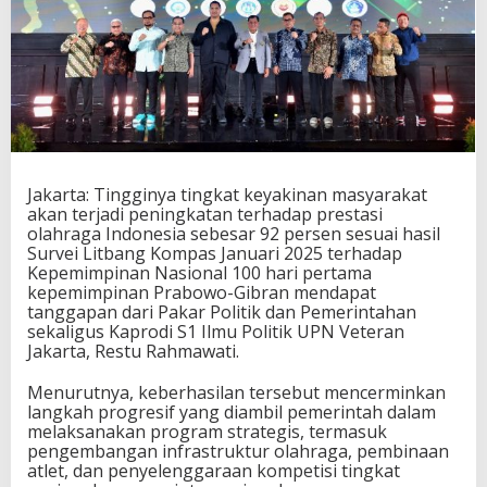
u
b
l
i
k
t
e
r
h
a
Jakarta: Tingginya tingkat keyakinan masyarakat
d
akan terjadi peningkatan terhadap prestasi
a
olahraga Indonesia sebesar 92 persen sesuai hasil
p
Survei Litbang Kompas Januari 2025 terhadap
P
Kepemimpinan Nasional 100 hari pertama
r
kepemimpinan Prabowo-Gibran mendapat
e
tanggapan dari Pakar Politik dan Pemerintahan
s
sekaligus Kaprodi S1 Ilmu Politik UPN Veteran
t
Jakarta, Restu Rahmawati.
a
s
Menurutnya, keberhasilan tersebut mencerminkan
i
langkah progresif yang diambil pemerintah dalam
O
melaksanakan program strategis, termasuk
l
pengembangan infrastruktur olahraga, pembinaan
a
atlet, dan penyelenggaraan kompetisi tingkat
h