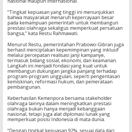
nasional maupun internasional.
r
a
“Tingkat kepuasan yang tinggi ini menunjukkan
g
bahwa masyarakat menaruh kepercayaan besar
a
pada kemampuan pemerintah untuk membangun
I
prestasi olahraga sekaligus memperkuat persatuan
n
bangsa,” kata Restu Rahmawati.
d
o
Menurut Restu, pemerintahan Prabowo-Gibran juga
n
berhasil menciptakan kepemimpinan yang inklusif
e
melalui percepatan realisasi janji kampanye,
s
termasuk bidang sosial, ekonomi, dan keamanan.
i
Langkah ini menjadi fondasi yang kuat untuk
a
membangun dukungan jangka panjang terhadap
C
program-program unggulan, seperti pengentasan
a
kemiskinan, reformasi hukum, dan pemerataan
p
pembangunan.
a
i
Keberhasilan Kemenpora bersama stakeholder
9
olahraga lainnya dalam meningkatkan prestasi
2
olahraga bukan hanya menjadi kebanggaan
%
nasional, tetapi juga alat diplomasi lunak yang
d
memperkuat posisi Indonesia di mata dunia.
i
1
“Dengan tingkat kepuasan 92%, sesuai data dari
0