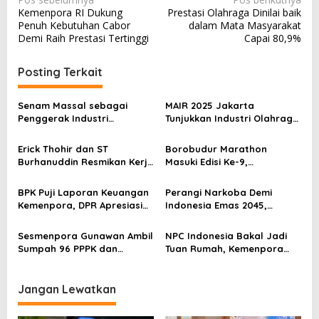
N
Kemenpora RI Dukung
Prestasi Olahraga Dinilai baik
a
Penuh Kebutuhan Cabor
dalam Mata Masyarakat
v
Demi Raih Prestasi Tertinggi
Capai 80,9%
i
Posting Terkait
g
a
Senam Massal sebagai
MAIR 2025 Jakarta
s
Penggerak Industri
Tunjukkan Industri Olahraga
Olahraga: Momentum ISS
Jadi Mesin Ekonomi Baru
i
2025 untuk Ekonomi
Erick Thohir dan ST
Borobudur Marathon
p
Nasional
Burhanuddin Resmikan Kerja
Masuki Edisi Ke-9,
Sama Tata Kelola Hukum
Pemerintah Siap Perkuat
o
Program Pemuda dan
Kolaborasi
BPK Puji Laporan Keuangan
Perangi Narkoba Demi
s
Olahraga
Kemenpora, DPR Apresiasi
Indonesia Emas 2045,
Kinerja Menpora Dito
Kemenpora Gandeng BNN
Sesmenpora Gunawan Ambil
NPC Indonesia Bakal Jadi
Sumpah 96 PPPK dan
Tuan Rumah, Kemenpora
Serahkan SK Kepada 52
Kucurkan Bantuan Dana
CPNS
Tahap II
Jangan Lewatkan