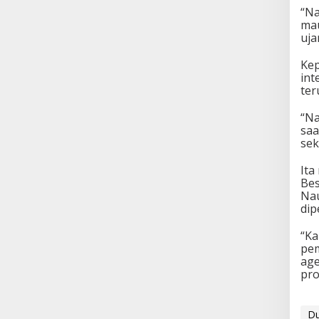
“Na
mau
uja
Kep
int
ter
“Na
saa
sek
Ita
Bes
Nau
dip
“Ka
pe
age
pro
D