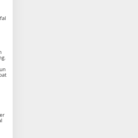
fal
m
ng.
tun
pat
er
l