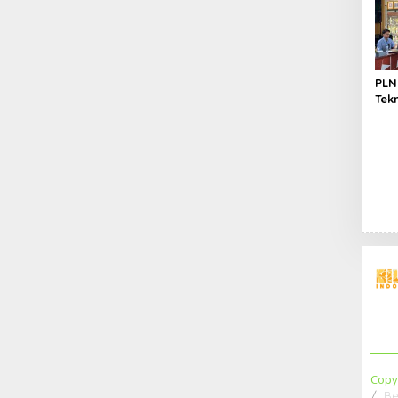
Spe
PLN
Tek
kep
Jak
Copy
Be