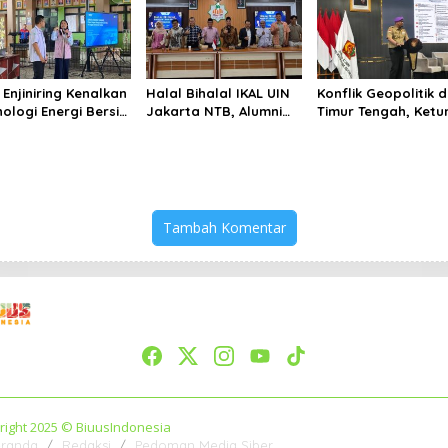
kulasi Berlebihan
di Tengah
Keterbatasan
 Enjiniring Kenalkan
Halal Bihalal IKAL UIN
Konflik Geopolitik d
nologi Energi Bersih
Jakarta NTB, Alumni
Timur Tengah, Ket
ada Pelajar
UIN Jakarta Adalah
IARMI Sebut Alumni
arta
Aset Strategis
Menwa Harus Ambil
Peran Strategis
Tambah Komentar
right 2025 © BiuusIndonesia
randa
Redaksi
Pedoman Media Siber