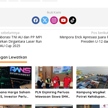
Ikuti Kami
 sebelumnya
Pos beriku
aborasi TNI AU dan PP MPI
Menpora Erick Apresiasi Juara 
irkan Dirgantara Laser Run
Presiden U-12 da
AU Cup 2025
ngan Lewatkan
ana Harga Saham
PLN Enjiniring Perluas
Kampung Wogikel:
S, Investor Perlu
Wawasan Siswa SMK
Potret Kehidupan
mati Fundamental
tentang Tantangan
Pesisir di Ujung Sel
 Menghindari
Perubahan Iklim
Papua yang Berta