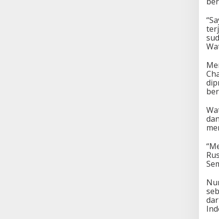
ber
“Sa
ter
sud
Wa
Mer
Cha
dip
ber
Wat
dan
men
“Me
Rus
Sem
Nur
seb
dar
Ind