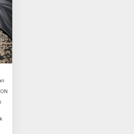
an
PPON
i
k