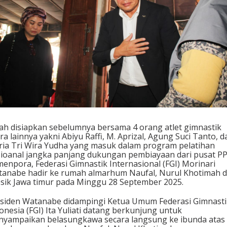
d
e
n
F
G
I
I
k
u
t
B
e
r
b
ah disiapkan sebelumnya bersama 4 orang atlet gimnastik
e
ra lainnya yakni Abiyu Raffi, M. Aprizal, Agung Suci Tanto, d
l
ria Tri Wira Yudha yang masuk dalam program pelatihan
a
ioanal jangka panjang dukungan pembiayaan dari pusat 
s
enpora, Federasi Gimnastik Internasional (FGI) Morinari
u
anabe hadir ke rumah almarhum Naufal, Nurul Khotimah d
n
sik Jawa timur pada Minggu 28 September 2025.
g
k
siden Watanabe didampingi Ketua Umum Federasi Gimnasti
a
onesia (FGI) Ita Yuliati datang berkunjung untuk
w
yampaikan belasungkawa secara langsung ke ibunda atas
a