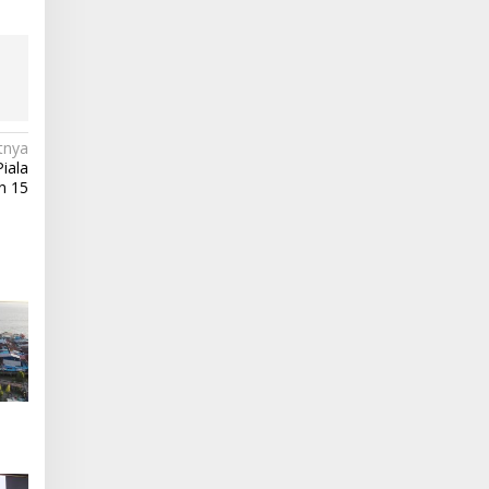
tnya
Piala
n 15
atan
han