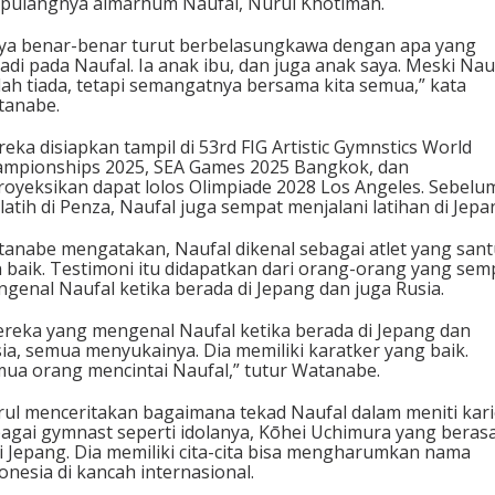
pulangnya almarhum Naufal, Nurul Khotimah.
A
t
ya benar-benar turut berbelasungkawa dengan apa yang
a
jadi pada Naufal. Ia anak ibu, dan juga anak saya. Meski Nau
s
ah tiada, tetapi semangatnya bersama kita semua,” kata
K
tanabe.
e
p
eka disiapkan tampil di 53rd FIG Artistic Gymnstics World
e
mpionships 2025, SEA Games 2025 Bangkok, dan
r
royeksikan dapat lolos Olimpiade 2028 Los Angeles. Sebelu
g
latih di Penza, Naufal juga sempat menjalani latihan di Jepa
i
a
anabe mengatakan, Naufal dikenal sebagai atlet yang san
n
 baik. Testimoni itu didapatkan dari orang-orang yang sem
N
genal Naufal ketika berada di Jepang dan juga Rusia.
a
u
reka yang mengenal Naufal ketika berada di Jepang dan
f
ia, semua menyukainya. Dia memiliki karatker yang baik.
a
ua orang mencintai Naufal,” tutur Watanabe.
l
ul menceritakan bagaimana tekad Naufal dalam meniti kari
agai gymnast seperti idolanya, Kōhei Uchimura yang berasa
i Jepang. Dia memiliki cita-cita bisa mengharumkan nama
onesia di kancah internasional.