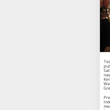
Tel
put
Sat
nas
Kem
Wat
Gre
Pre
Ind
men