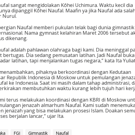
ufal sangat mengidolakan Kōhei Uchimura. Waktu kecil dia
nya dipanggil Kōhei Naufal. Maafin ya jika Naufal ada salah
r Nurul.
ergian Naufal memberi pukulan telak bagi dunia gimnastik
ernasional. Nama gymnast kelahiran Maret 2006 tersebut a
us dikenang.
ufal adalah pahlawan olahraga bagi kami. Dia meninggal p
t bertugas. Dia sedang pemusatan latihan. Jadi Naufal buk
adar latihan, tapi menjalankan tugas negara,” kata Ita Yuliat
 menambahkan, pihaknya berkoordinasi dengan Kedutaan
ar Republik Indonesia di Moskow untuk pemulangan jenaz
fal ke Indonesia. Saat ini masih dalam tahap administrasi, 
erkirakan membutuhkan waktu kurang lebih tujuh hari kerj
mi terus melakukan koordinasi dengan KBRI di Moskow un
mulangan jenazah almarhum Naufal. Kami sudah menemuk
n jenazah yang bisa melakukan prosesi Islam. Doakan sem
ses berjalan lancar,” ujar Ita.
uka
FGI
Gimnastik
Naufal