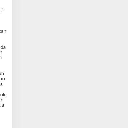
,”
kan
ada
an
i.
ah
dan
a.
tuk
an
ua