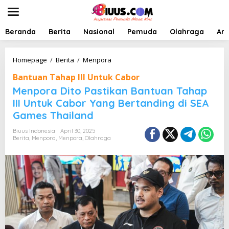
L
e
w
a
Beranda
Berita
Nasional
Pemuda
Olahraga
Art
t
i
k
M
Homepage
/
Berita
/
Menpora
e
e
Bantuan Tahap III Untuk Cabor
k
n
o
p
Menpora Dito Pastikan Bantuan Tahap
n
o
III Untuk Cabor Yang Bertanding di SEA
t
r
Games Thailand
e
a
n
D
Biuus Indonesia
April 30, 2025
i
Berita
,
Menpora
,
Menpora
,
Olahraga
t
o
P
a
s
t
i
k
a
n