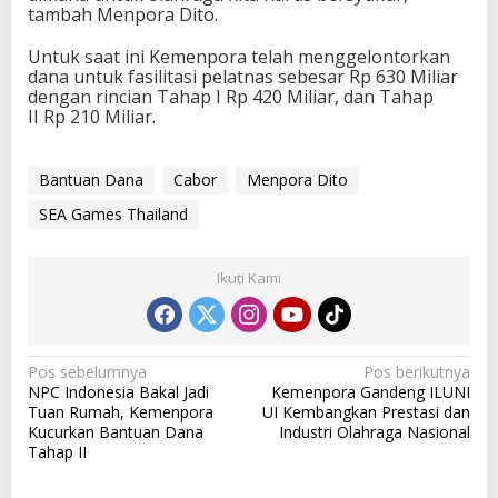
tambah Menpora Dito.
h
a
Untuk saat ini Kemenpora telah menggelontorkan
i
dana untuk fasilitasi pelatnas sebesar Rp 630 Miliar
l
dengan rincian Tahap I Rp 420 Miliar, dan Tahap
a
II Rp 210 Miliar.
n
d
Bantuan Dana
Cabor
Menpora Dito
SEA Games Thailand
Ikuti Kami
N
Pos sebelumnya
Pos berikutnya
NPC Indonesia Bakal Jadi
Kemenpora Gandeng ILUNI
a
Tuan Rumah, Kemenpora
UI Kembangkan Prestasi dan
v
Kucurkan Bantuan Dana
Industri Olahraga Nasional
Tahap II
i