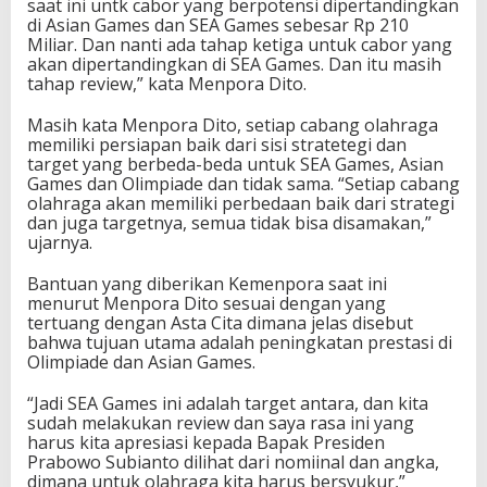
saat ini untk cabor yang berpotensi dipertandingkan
Y
di Asian Games dan SEA Games sebesar Rp 210
a
Miliar. Dan nanti ada tahap ketiga untuk cabor yang
n
akan dipertandingkan di SEA Games. Dan itu masih
g
tahap review,” kata Menpora Dito.
B
e
Masih kata Menpora Dito, setiap cabang olahraga
r
memiliki persiapan baik dari sisi stratetegi dan
t
target yang berbeda-beda untuk SEA Games, Asian
a
Games dan Olimpiade dan tidak sama. “Setiap cabang
n
olahraga akan memiliki perbedaan baik dari strategi
d
dan juga targetnya, semua tidak bisa disamakan,”
i
ujarnya.
n
g
Bantuan yang diberikan Kemenpora saat ini
d
menurut Menpora Dito sesuai dengan yang
i
tertuang dengan Asta Cita dimana jelas disebut
S
bahwa tujuan utama adalah peningkatan prestasi di
E
Olimpiade dan Asian Games.
A
G
“Jadi SEA Games ini adalah target antara, dan kita
a
sudah melakukan review dan saya rasa ini yang
m
harus kita apresiasi kepada Bapak Presiden
e
Prabowo Subianto dilihat dari nomiinal dan angka,
s
dimana untuk olahraga kita harus bersyukur,”
T