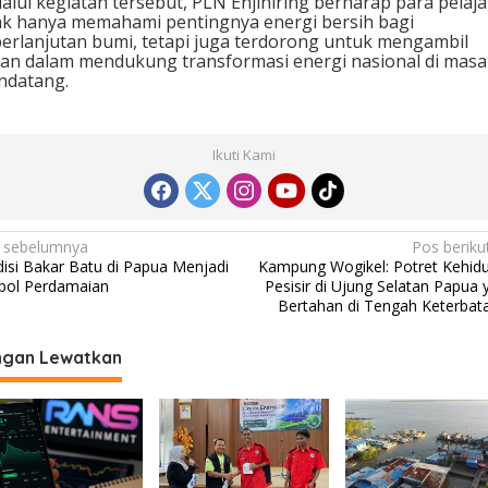
alui kegiatan tersebut, PLN Enjiniring berharap para pelaja
ak hanya memahami pentingnya energi bersih bagi
erlanjutan bumi, tetapi juga terdorong untuk mengambil
an dalam mendukung transformasi energi nasional di masa
ndatang.
Ikuti Kami
 sebelumnya
Pos beriku
disi Bakar Batu di Papua Menjadi
Kampung Wogikel: Potret Kehid
bol Perdamaian
Pesisir di Ujung Selatan Papua 
Bertahan di Tengah Keterbat
ngan Lewatkan