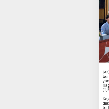
JAK
ber
yan
bag
(TJ
Keg
dii
ter