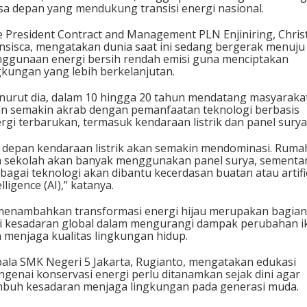
a depan yang mendukung transisi energi nasional.
d
a
e President Contract and Management PLN Enjiniring, Chris
P
nsisca, mengatakan dunia saat ini sedang bergerak menuju
e
ggunaan energi bersih rendah emisi guna menciptakan
l
gkungan yang lebih berkelanjutan.
a
j
urut dia, dalam 10 hingga 20 tahun mendatang masyaraka
a
n semakin akrab dengan pemanfaatan teknologi berbasis
r
rgi terbarukan, termasuk kendaraan listrik dan panel surya
J
a
 depan kendaraan listrik akan semakin mendominasi. Ruma
k
 sekolah akan banyak menggunakan panel surya, sementa
a
bagai teknologi akan dibantu kecerdasan buatan atau artific
r
elligence (AI),” katanya.
t
a
menambahkan transformasi energi hijau merupakan bagian
i kesadaran global dalam mengurangi dampak perubahan i
 menjaga kualitas lingkungan hidup.
ala SMK Negeri 5 Jakarta, Rugianto, mengatakan edukasi
genai konservasi energi perlu ditanamkan sejak dini agar
buh kesadaran menjaga lingkungan pada generasi muda.