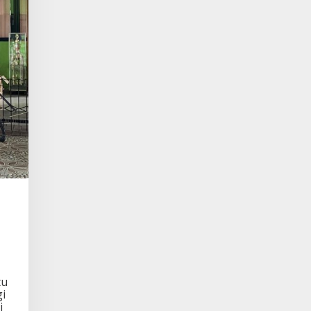
tu
i
i