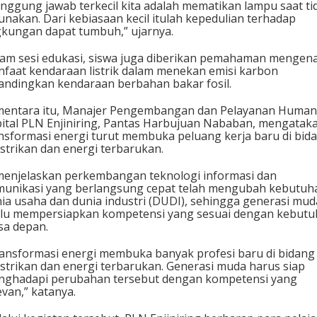
nggung jawab terkecil kita adalah mematikan lampu saat ti
unakan. Dari kebiasaan kecil itulah kepedulian terhadap
gkungan dapat tumbuh,” ujarnya.
am sesi edukasi, siswa juga diberikan pemahaman mengena
faat kendaraan listrik dalam menekan emisi karbon
andingkan kendaraan berbahan bakar fosil.
entara itu, Manajer Pengembangan dan Pelayanan Human
ital PLN Enjiniring, Pantas Harbujuan Nababan, mengatak
nsformasi energi turut membuka peluang kerja baru di bid
istrikan dan energi terbarukan.
menjelaskan perkembangan teknologi informasi dan
unikasi yang berlangsung cepat telah mengubah kebutuh
ia usaha dan dunia industri (DUDI), sehingga generasi mud
lu mempersiapkan kompetensi yang sesuai dengan kebut
a depan.
ansformasi energi membuka banyak profesi baru di bidang
istrikan dan energi terbarukan. Generasi muda harus siap
ghadapi perubahan tersebut dengan kompetensi yang
evan,” katanya.