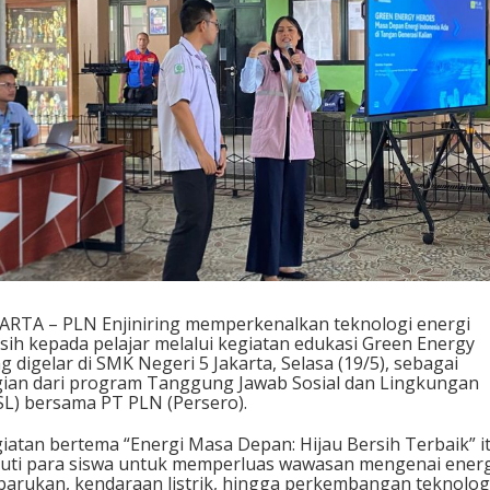
T
e
k
n
o
l
o
g
i
E
n
e
r
g
i
B
ARTA – PLN Enjiniring memperkenalkan teknologi energi
e
sih kepada pelajar melalui kegiatan edukasi Green Energy
r
g digelar di SMK Negeri 5 Jakarta, Selasa (19/5), sebagai
s
ian dari program Tanggung Jawab Sosial dan Lingkungan
i
SL) bersama PT PLN (Persero).
h
k
iatan bertema “Energi Masa Depan: Hijau Bersih Terbaik” i
e
kuti para siswa untuk memperluas wawasan mengenai energ
p
barukan, kendaraan listrik, hingga perkembangan teknolog
a