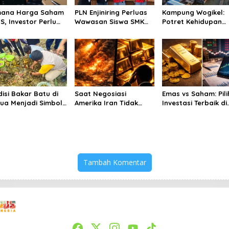
ana Harga Saham
PLN Enjiniring Perluas
Kampung Wogikel:
S, Investor Perlu
Wawasan Siswa SMK
Potret Kehidupan
mati Fundamental
tentang Tantangan
Pesisir di Ujung Sel
 Menghindari
Perubahan Iklim
Papua yang Berta
kulasi Berlebihan
di Tengah
Keterbatasan
disi Bakar Batu di
Saat Negosiasi
Emas vs Saham: Pil
ua Menjadi Simbol
Amerika Iran Tidak
Investasi Terbaik di
damaian
Berhasil, Apakah Emas
2026
Bisa Jadi Peluang
Tambah Komentar