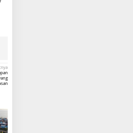
r
tnya
upan
yang
asan