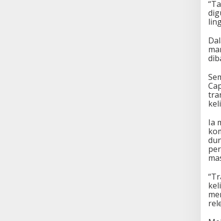
“Ta
dig
lin
Dal
man
dib
Sem
Cap
tra
kel
Ia 
kom
dun
per
mas
“Tr
kel
men
rel